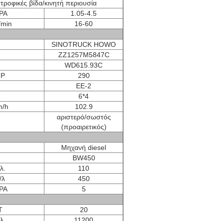
τροφικές βίδα/κινητή περιουσία
PA
1.05-4.5
/min
16-60
SINOTRUCK HOWO
ZZ1257M5847C
WD615.93C
P
290
ΕΕ-2
6*4
/h
102.9
αριστερό/σωστός
(προαιρετικός)
Μηχανή diesel
BW450
λ.
110
/λ
450
PA
5
Τ
20
λ.
11200