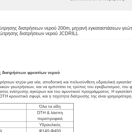
ώτρησης διατρήσεων νερού 200m
, 
μηχανή εγκαταστάσεων γεώ
εώτρησης διατρήσεων νερού JCDRILL
 διατρήσεων φρεατίων νερού
ήσεων ισχύει μια νέα, αποδοτική και πολυσύνθετη υδραυλική εγκατάστ
ών γεωτρήσεων, και να εμποτίσει τις τρύπες του εγκιβωτισμού, του φ
ατος ενίσχυσης αγκύρων και του αμυντικού προγράμματος. Η εγκατάστ
DTH κρουστικό σφυρί, και η ταχύτητα διάτρυσής της είναι γρηγορότε
Όλα τα είδη
DTH & λάσπη
περιστροφικά
Υδραυλικός
λ.
Φ140-Φ450