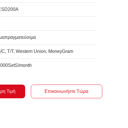
CSD200A
1
Διαπραγματεύσιμα
L/C, T/T, Western Union, MoneyGram
3000SetS/month
ερη Τιμή
Επικοινωνήστε Τώρα