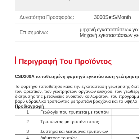
Δυνατότητα Προσφοράς:
3000SetS/month
μηχανή εγκαταστάσεων γε
Επισημαίνω:
Μηχανή εγκαταστάσεων γ
Περιγραφή Του Προϊόντος
CSD200A τοποθετημένη φορτηγό εγκατάσταση γεώτρησης
Το φορτηγό τοποθέτησε καλά την εγκατάσταση γεώτρησης διατρ
των φρεατίων, των γεωτρήσεων οργάνων ελέγχου, των γεωθερμικ
διάτρυσης της μεταλλείας ανοικτών κοιλωμάτων, του προγράμμ
βαρύ υδραυλικό τρυπώντας με τρυπάνι βραχίονα και το υψηλό 
Προδιαγραφή
1
Γεωλογία που τρυπιέται με τρυπάνι
2
Τρυπώντας με τρυπάνι τύπος
3
Σύστημα και λειτουργία τρυπανιών
4
Διάμετρος τρυπών
χι