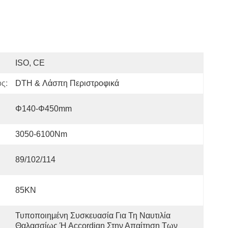
ISO, CE
ς:
DTH & Λάσπη Περιστροφικά
Φ140-Φ450mm
3050-6100Nm
89/102/114
85KN
Τυποποιημένη Συσκευασία Για Τη Ναυτιλία 
Θαλασσίως Ή Accordign Στην Απαίτηση Των 