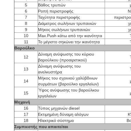
5
Βάθος τρυπών
6
Ροπή περιστροφής
N
7
Ταχύτητα περιστροφής
περιστρο
8
Διάμετρος σωλήνων τρυπανιών
χι
9
Μήκος σωλήνων τρυπανιών
χι
10
Max.Push κάτω από την ικανότητα
11
Το μέγιστο σηκώνει την ικανότητα
Βαρούλκο
Δύναμη ανύψωσης του κύριου
12
βαρούλκου (προαιρετικού)
Δύναμη ανύψωσης του
13
ανελκυστήρα
Μήκος του σχοινιού χαλύβδινων
14
συρμάτων (βαρούλκο εργαλείων)
Ύψος ανύψωσης του βαρούλκου
15
εργαλείων
Μηχανή
16
Τύπος μηχανών diesel
17
Εκτιμημένη δύναμη αλόγων
K
18
Ηλεκτρικό σύστημα
Βο
Συμπιεστής που απαιτείται