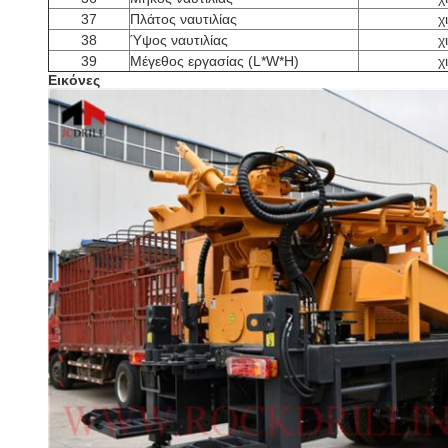
37
Πλάτος ναυτιλίας
χι
38
Ύψος ναυτιλίας
χι
39
Μέγεθος εργασίας (L*W*H)
χι
Εικόνες