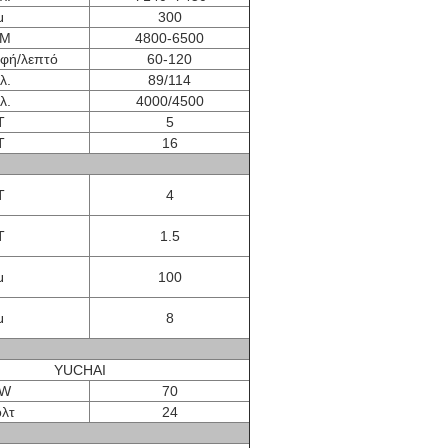
μ
300
M
4800-6500
φή/λεπτό
60-120
λ.
89/114
λ.
4000/4500
Τ
5
Τ
16
Τ
4
Τ
1.5
μ
100
μ
8
YUCHAI
W
70
λτ
24