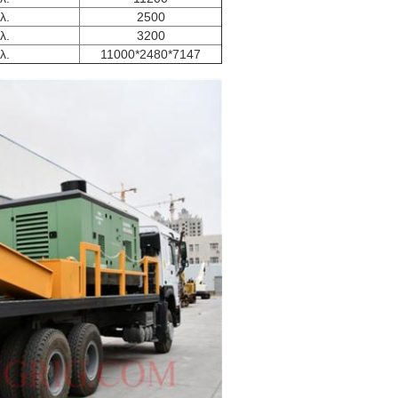
λ.
2500
λ.
3200
λ.
11000*2480*7147