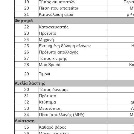
19
Τύπος συμπιεστών
Περισ
20
Πίεση που απαιτείται
M
21
Κατανάλωση αέρα
μ ³ 
Φορτηγό
22
Κατασκευαστής
23
Πρότυπο
24
Μηχανή
25
Εκτιμημένη δύναμη αλόγων
H
26
Πρότυπα απαλλαγής
27
Τύπος κίνησης
28
Max.Speed
Km
29
Τιμόνι
Αντλία λάσπης
30
Τύπος δύναμης
31
Πρότυπο
32
Κτύπημα
χι
33
Μετατόπιση
Λ
34
Πίεση απαλλαγής (MPA)
M
Διάσταση
35
Καθαρό βάρος
36
Μήκος ναυτιλίας
χι