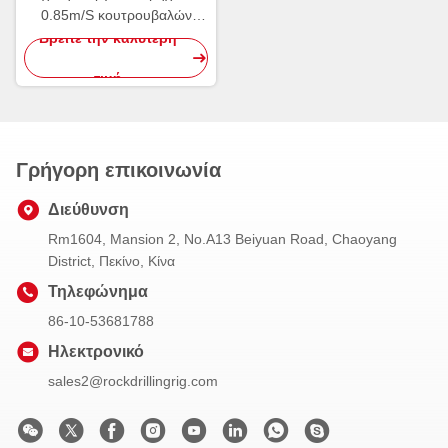
0.85m/S κουτρουβαλών
μεταλλείας ηλεκτρικών
Βρείτε την καλύτερη
κινητήρων ζ-17W JC
τιμή
Γρήγορη επικοινωνία
Διεύθυνση
Rm1604, Mansion 2, No.A13 Beiyuan Road, Chaoyang
District, Πεκίνο, Κίνα
Τηλεφώνημα
86-10-53681788
Ηλεκτρονικό
sales2@rockdrillingrig.com