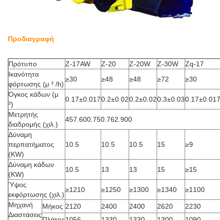
Προδιαγραφή
Πρότυπο
Ζ-17AW
Ζ-20
Ζ-20W
Ζ-30W
Zq-17
Ικανότητα
≥30
≥48
≥48
≥72
≥30
φόρτωσης (μ ³ /h)
Όγκος κάδων (μ
0.17±0.017
0.2±0.02
0.2±0.02
0.3±0.03
0.17±0.01
³)
Μετρητής
457.600.750.762.900
διαδρομής (χιλ.)
Δύναμη
περπατήματος
10.5
10.5
10.5
15
≥9
(KW)
Δύναμη κάδων
10.5
13
13
15
≥15
(KW)
Ύψος
≥1210
≥1250
≥1300
≥1340
≥1100
εκφόρτωσης (χιλ.)
Μηχανή
Μήκος
2120
2400
2400
2620
2230
Διαστάσεις
Πλάτος
1056
1330
1330
1300
1090