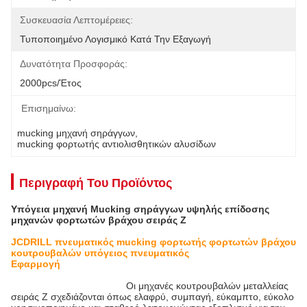
Συσκευασία Λεπτομέρειες:
Τυποποιημένο Λογισμικό Κατά Την Εξαγωγή
Δυνατότητα Προσφοράς:
2000pcs/έτος
Επισημαίνω:
mucking μηχανή σηράγγων
, 
mucking φορτωτής αντιολισθητικών αλυσίδων
Περιγραφή Του Προϊόντος
Υπόγεια μηχανή Mucking σηράγγων υψηλής επίδοσης
μηχανών φορτωτών βράχου σειράς Ζ
JCDRILL πνευματικός mucking φορτωτής φορτωτών βράχου
κουτρουβαλών υπόγειος πνευματικός
Εφαρμογή
Οι μηχανές κουτρουβαλών μεταλλείας
σειράς Ζ σχεδιάζονται όπως ελαφρύ, συμπαγή, εύκαμπτο, εύκολο