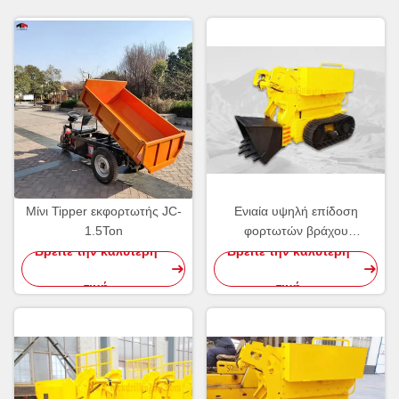
Μίνι Tipper εκφορτωτής JC-
Ενιαία υψηλή επίδοση
1.5Ton
φορτωτών βράχου
αντιολισθητικών αλυσίδων
Βρείτε την καλύτερη
Βρείτε την καλύτερη
κάδων μικρή για την υπόγεια
τιμή
τιμή
μεταλλεία