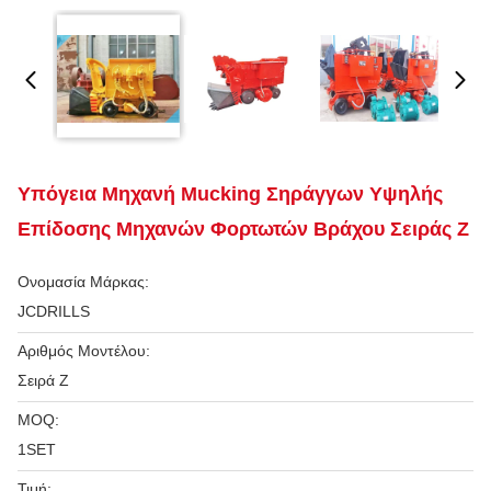
Υπόγεια Μηχανή Mucking Σηράγγων Υψηλής
Επίδοσης Μηχανών Φορτωτών Βράχου Σειράς Ζ
Ονομασία Μάρκας:
JCDRILLS
Αριθμός Μοντέλου:
Σειρά Ζ
MOQ:
1SET
Τιμή: