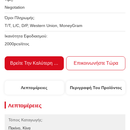
Negotation
Όροι Πληρωμής:
T/T, L/C, D/P, Western Union, MoneyGram
Ικανότητα Εφοδιασμού:
2000pcs/έτος
Βρείτε Την Καλύτερη Τιμή
Επικοινωνήστε Τώρα
Λεπτομέρειες
Περιγραφή Του Προϊόντος
Λεπτομέρειες
Τόπος Καταγωγής:
Πεκίνο, Κίνα