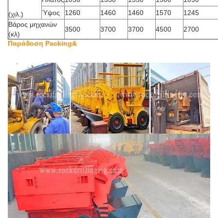
Ύψος
1260
1460
1460
1570
1245
(χιλ.)
Βάρος μηχανών
3500
3700
3700
4500
2700
(κλ)
Παράδοση Packing&