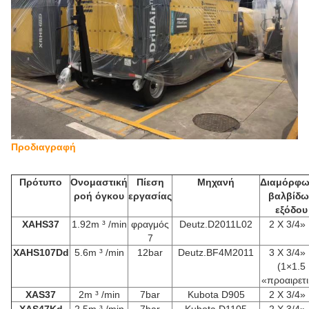
Προδιαγραφή
Πρότυπο
Ονομαστική
Πίεση
Μηχανή
Διαμόρφ
ροή όγκου
εργασίας
βαλβίδω
εξόδου
XAHS37
1.92m ³ /min
φραγμός
Deutz.D2011L02
2 X 3/4»
7
XAHS107Dd
5.6m ³ /min
12bar
Deutz.BF4M2011
3 X 3/4»
(1×1.5
«προαιρετι
XAS37
2m ³ /min
7bar
Kubota D905
2 X 3/4»