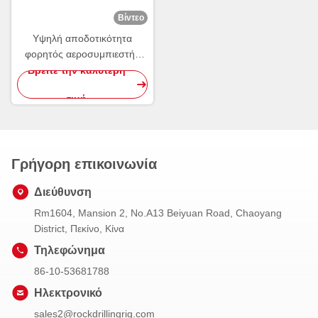
Βίντεο
Υψηλή αποδοτικότητα
φορητός αεροσυμπιεστής
βιδών 5 τόνου
Βρείτε την καλύτερη
τιμή
Γρήγορη επικοινωνία
Διεύθυνση
Rm1604, Mansion 2, No.A13 Beiyuan Road, Chaoyang
District, Πεκίνο, Κίνα
Τηλεφώνημα
86-10-53681788
Ηλεκτρονικό
sales2@rockdrillingrig.com