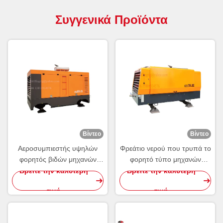
Συγγενικά Προϊόντα
Βίντεο
Βίντεο
Αεροσυμπιεστής υψηλών
Φρεάτιο νερού που τρυπά το
φορητός βιδών μηχανών
φορητό τύπο μηχανών
diesel για τη διάτρηση
υψηλού diesel
Βρείτε την καλύτερη
Βρείτε την καλύτερη
φρεατίων νερού
αεροσυμπιεστών βιδών με
τιμή
τιμή
τρυπάνι