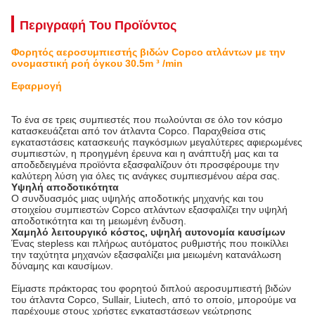
Περιγραφή Του Προϊόντος
Φορητός αεροσυμπιεστής βιδών Copco ατλάντων με την
ονομαστική ροή όγκου 30.5m ³ /min
Εφαρμογή
Το ένα σε τρεις συμπιεστές που πωλούνται σε όλο τον κόσμο
κατασκευάζεται από τον άτλαντα Copco. Παραχθείσα στις
εγκαταστάσεις κατασκευής παγκόσμιων μεγαλύτερες αφιερωμένες
συμπιεστών, η προηγμένη έρευνα και η ανάπτυξή μας και τα
αποδεδειγμένα προϊόντα εξασφαλίζουν ότι προσφέρουμε την
καλύτερη λύση για όλες τις ανάγκες συμπιεσμένου αέρα σας.
Υψηλή αποδοτικότητα
Ο συνδυασμός μιας υψηλής αποδοτικής μηχανής και του
στοιχείου συμπιεστών Copco ατλάντων εξασφαλίζει την υψηλή
αποδοτικότητα και τη μειωμένη ένδυση.
Χαμηλό λειτουργικό κόστος, υψηλή αυτονομία καυσίμων
Ένας stepless και πλήρως αυτόματος ρυθμιστής που ποικίλλει
την ταχύτητα μηχανών εξασφαλίζει μια μειωμένη κατανάλωση
δύναμης και καυσίμων.
Είμαστε πράκτορας του φορητού διπλού αεροσυμπιεστή βιδών
του άτλαντα Copco, Sullair, Liutech, από το οποίο, μπορούμε να
παρέχουμε στους χρήστες εγκαταστάσεων γεώτρησης