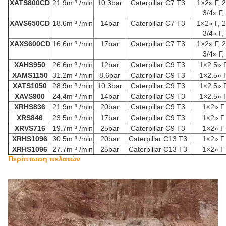
XATS800CD
21.9m ³ /min
10.3bar
Caterpillar C7 T3
1×2» Γ, 
3/4» Γ,
XAVS650CD
18.6m ³ /min
14bar
Caterpillar C7 T3
1×2» Γ, 
3/4» Γ,
XAXS600CD
16.6m ³ /min
17bar
Caterpillar C7 T3
1×2» Γ, 
3/4» Γ,
XAHS950
26.6m ³ /min
12bar
Caterpillar C9 T3
1×2.5» 
XAMS1150
31.2m ³ /min
8.6bar
Caterpillar C9 T3
1×2.5» 
XATS1050
28.9m ³ /min
10.3bar
Caterpillar C9 T3
1×2.5» 
XAVS900
24.4m ³ /min
14bar
Caterpillar C9 T3
1×2.5» 
XRHS836
21.9m ³ /min
20bar
Caterpillar C9 T3
1×2» Γ
XRS846
23.5m ³ /min
17bar
Caterpillar C9 T3
1×2» Γ
XRVS716
19.7m ³ /min
25bar
Caterpillar C9 T3
1×2» Γ
XRHS1096
30.5m ³ /min
20bar
Caterpillar C13 T3
1×2» Γ
XRHS1096
27.7m ³ /min
25bar
Caterpillar C13 T3
1×2» Γ
Περίπτωση πελατών