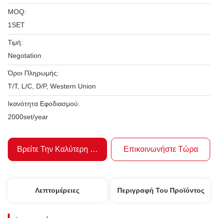
MOQ:
1SET
Τιμή:
Negotation
Όροι Πληρωμής:
T/T, L/C, D/P, Western Union
Ικανότητα Εφοδιασμού:
2000set/year
Βρείτε Την Καλύτερη Τιμή
Επικοινωνήστε Τώρα
Λεπτομέρειες
Περιγραφή Του Προϊόντος