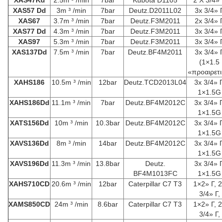
XAS47Kd
2.5m ³ /min
7bar
Kubota D1105
2 X 3/4»
XAS57 Dd
3m ³ /min
7bar
Deutz.D2011L02
3x 3/4» 
XAS67
3.7m ³ /min
7bar
Deutz.F3M2011
2x 3/4» 
XAS77 Dd
4.3m ³ /min
7bar
Deutz.F3M2011
3x 3/4» 
XAS97
5.3m ³ /min
7bar
Deutz.F3M2011
3x 3/4» 
XAS137Dd
7.5m ³ /min
7bar
Deutz.BF4M2011
3x 3/4» 
(1×1.5
«προαιρετι
XAHS186
10.5m ³ /min
12bar
Deutz.TCD2013L04
3x 3/4» Γ
1×1.5G
XAHS186Dd
11.1m ³ /min
7bar
Deutz.BF4M2012C
3x 3/4» Γ
1×1.5G
XATS156Dd
10m ³ /min
10.3bar
Deutz.BF4M2012C
3x 3/4» Γ
1×1.5G
XAVS136Dd
8m ³ /min
14bar
Deutz.BF4M2012C
3x 3/4» Γ
1×1.5G
XAVS196Dd
11.3m ³ /min
13.8bar
Deutz.
3x 3/4» Γ
BF4M1013FC
1×1.5G
XAHS710CD
20.6m ³ /min
12bar
Caterpillar C7 T3
1×2» Γ, 
3/4» Γ,
XAMS850CD
24m ³ /min
8.6bar
Caterpillar C7 T3
1×2» Γ, 
3/4» Γ,