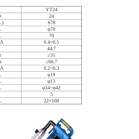
YT24
λ
24
.)
678
λ.
φ70
λ.
70
PA
0.4~0.5
44.7
z
≥31
s
≤66.7
PA
0.2~0.3
λ.
φ19
λ.
φ13
λ.
φ34~φ42
5
λ.
22×108