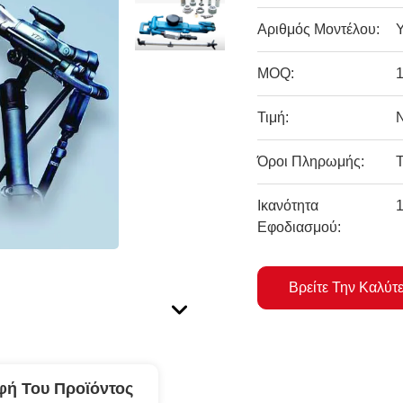
Αριθμός Μοντέλου:
MOQ:
Τιμή:
Όροι Πληρωμής:
Ικανότητα
Εφοδιασμού:
Βρείτε Την Καλύτ
φή Του Προϊόντος