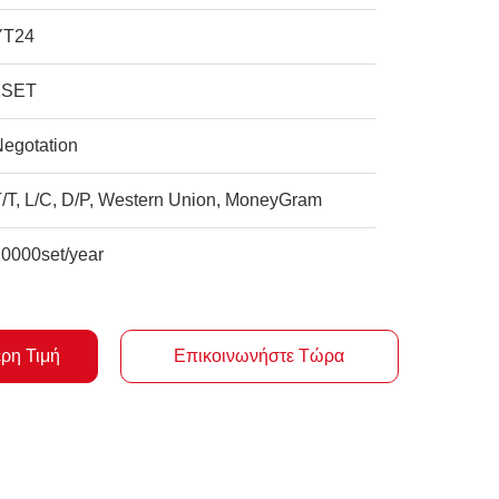
YT24
1SET
Negotation
T/T, L/C, D/P, Western Union, MoneyGram
10000set/year
ερη Τιμή
Επικοινωνήστε Τώρα