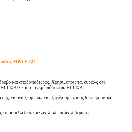
εργασίας MPA YT24
όρυβο και αποδοτικότερος. Χρησιμοποιείται ευρέως στο
ρα FT140BD και το μακρύ πόδι αέρα FT140B.
υής, να ανοίξουμε και να εξαγάγουμε στους διαφορετικούς
, τη μεταλλεία και άλλες διαδικασίες διάτρυσης.