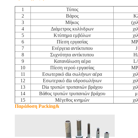
1
Τύπος
2
Βάρος
Κ
3
Μήκος
(χιλ
4
Διάμετρος κυλίνδρων
χι
5
Κτύπημα εμβόλων
χι
6
Πίεση εργασίας
M
7
Ενέργεια αντίκτυπου
J
8
Συχνότητα αντίκτυπου
H
9
Κατανάλωση αέρα
L/
10
Πίεση νερού εργασίας
M
11
Εσωτερικό dia σωλήνων αέρα
χι
12
Εσωτερικό dia υδροσωλήνων
χι
13
Dia τρυπών τρυπανιών βράχου
χι
14
Βάθος τρυπών τρυπανιών βράχου
μ
15
Μέγεθος κνημών
χι
Παράδοση Packing&