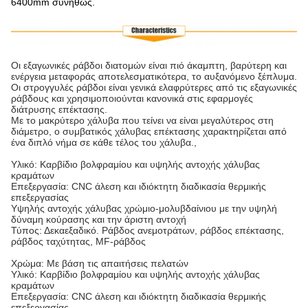
6400mm συνήθως.
Οι εξαγωνικές ράβδοι διατομών είναι πιό άκαμπτη, βαρύτερη και
ενέργεια μεταφοράς αποτελεσματικότερα, το αυξανόμενο ξέπλυμα.
Οι στρογγυλές ράβδοι είναι γενικά ελαφρύτερες από τις εξαγωνικές
ράβδους και χρησιμοποιούνται κανονικά στις εφαρμογές
διάτρυσης επέκτασης.
Με το μακρύτερο χάλυβα που τείνει να είναι μεγαλύτερος στη
διάμετρο, ο συμβατικός χάλυβας επέκτασης χαρακτηρίζεται από
ένα διπλό νήμα σε κάθε τέλος του χάλυβα.,
Υλικό: Καρβίδιο βολφραμίου και υψηλής αντοχής χάλυβας
κραμάτων
Επεξεργασία: CNC άλεση και ιδιόκτητη διαδικασία θερμικής
επεξεργασίας
Υψηλής αντοχής χάλυβας χρώμιο-μολυβδαίνιου με την υψηλή
δύναμη κούρασης και την άριστη αντοχή
Τύπος: Δεκαεξαδικό. Ράβδος ανεμοτράτων, ράβδος επέκτασης,
ράβδος ταχύτητας, MF-ράβδος
Χρώμα: Με βάση τις απαιτήσεις πελατών
Υλικό: Καρβίδιο βολφραμίου και υψηλής αντοχής χάλυβας
κραμάτων
Επεξεργασία: CNC άλεση και ιδιόκτητη διαδικασία θερμικής
επεξεργασίας