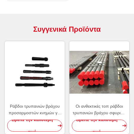
Συγγενικά Προϊόντα
Ράβδοι τρυπανιών βράχου
Οι ανθεκτικές τοπ ράβδοι
προσαρμοστών κνημών για
τρυπανιών βράχου σφυριών
το εργαλείο διατρήσεων
περνούν κλωστή στη ράβδο
Βρείτε την καλύτερη
Βρείτε την καλύτερη
Montabert Sandvik ατλάντων
επέκτασης MF για τη
τιμή
τιμή
μεταλλεία/την ανατίναξη