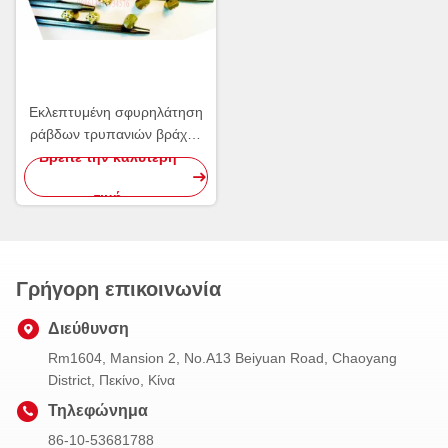
Εκλεπτυμένη σφυρηλάτηση
ράβδων τρυπανιών βράχου
χάλυβα άνθρακα που
Βρείτε την καλύτερη
συνδέεται με τα κομμάτια
τιμή
κουμπιών
Γρήγορη επικοινωνία
Διεύθυνση
Rm1604, Mansion 2, No.A13 Beiyuan Road, Chaoyang
District, Πεκίνο, Κίνα
Τηλεφώνημα
86-10-53681788