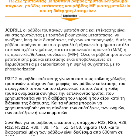
R3212 τρυπώντας με τρυπάνι ράβδος τρυπανιών χάλυβα
πάγκων, ράβδος επέκτασης και ράβδος MF για τη μεταλλεία
και τη διάτρηση λατομείων
JCDRILL οι ράβδοι τρυπανιών μετατόπισης και επέκτασης είναι
για στις τρυπώντας με τρυπάνι βιομηχανίες μετατόπισης, να
ανοίξουν, long-hole διατρήσεων, πάγκων και παραγωγής. Αυτές οι
ράβδοι παράγονται με τα στρογγυλά ή εξαγωνικά τμήματα σε όλα
τα κοινά σχέδια νημάτων, και στο αρσενικό/το αρσενικό (M/M) ή
τις αρσενικές/θηλυκές συνδέσεις (M/F). Όλες οι ράβδοι τρυπανιών
μετατόπισής μας και επέκτασης είναι υποβαλλόμενες σε
θερμοθεραπεία με carburization ή η υψηλή συχνότητα, με το
phosphorization
R3212 οι ράβδοι επέκτασης γίνονται από τους κοίλους χάλυβες
τρυπανιών υπάρχουν δύο μορφές των ράβδων επέκτασης, του
στρογγυλού τύπου και του εξαγωνικού τύπου. Αυτή η κοίλη
τρύπα ονομάζεται συνήθως την ξεπλένοντας τρύπα, που
χρησιμοποιείται για τη διαβίβαση του νερού ή του αέρα κατά τη
διάρκεια της διάτρυσης. Και τα νήματα μπορούν να
χρησιμοποιηθούν για τη σύνδεση των συζεύξεων, των κνημών,
των συζεύξεων ή των κομματιών.
Συνήθως για τις ράβδους επέκτασης, υπάρχουν R22, R25, R28,
R32, R3212, R38, T38, T45, T51, ST58, νήματα T60, και τα
διαφορετικά μήκη των ράβδων είναι διαθέσιμα από 600mm σε